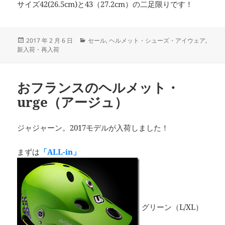
サイズ42(26.5cm)と43（27.2cm）の二足限りです！
投
カ
2017 年 2 月 6 日
セール
,
ヘルメット・シューズ・アイウェア
,
稿
テ
新入荷・再入荷
日:
ゴ
リ
ー
おフランスのヘルメット・
urge（アージュ）
ジャジャーン。2017モデルが入荷しました！
まずは
「ALL-in」
グリーン（L/XL）