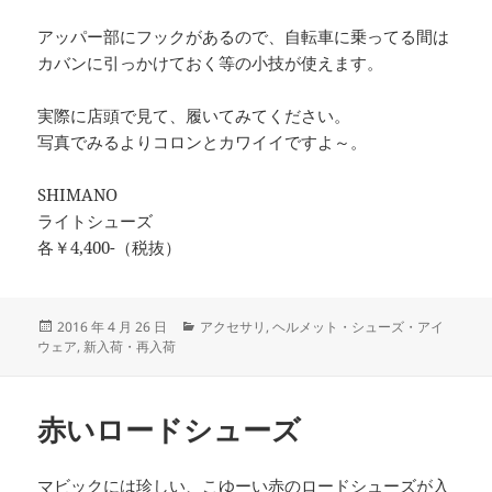
アッパー部にフックがあるので、自転車に乗ってる間は
カバンに引っかけておく等の小技が使えます。
実際に店頭で見て、履いてみてください。
写真でみるよりコロンとカワイイですよ～。
SHIMANO
ライトシューズ
各￥4,400-（税抜）
投
カ
2016 年 4 月 26 日
アクセサリ
,
ヘルメット・シューズ・アイ
稿
テ
ウェア
,
新入荷・再入荷
日:
ゴ
リ
ー
赤いロードシューズ
マビックには珍しい、こゆーい赤のロードシューズが入