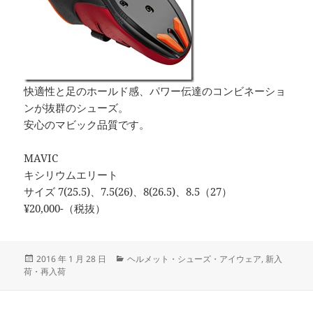
快適性と足のホールド感、パワー伝達のコンビネーショ
ンが抜群のシューズ。
安心のマビック品質です。
MAVIC
キシリウムエリート
サイズ 7(25.5)、7.5(26)、8(26.5)、8.5（27）
¥20,000-（税抜）
投
カ
2016 年 1 月 28 日
ヘルメット・シューズ・アイウェア
,
新入
稿
テ
荷・再入荷
日:
ゴ
リ
ー