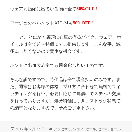
ウェアも店頭に出ている物は全て
50%OFF！
アージュのヘルメットALL-Mも
50%OFF！
････と、とにかく店頭に在庫の有るバイク、ウェア、ホ
イールは全て超々特価にてご提供します。こんな事、滅
多にしたくないので貴重な機会です。
ホントに出血大赤字でも
現金化したい！
のです。
そんな訳ですので、特価品は全て現金払いのみです。ま
た、通常はお客様の体格、乗り方に合わせて無料でフィ
ッティングを行い、必要に応じて無償にてステムの交換
を行っておりますが、処分特価につき、ストック状態で
の納車となりますので、予めご了承下さい。
投
カ
2017 年 6 月 23 日
アクセサリ
,
ウェア
,
セール
,
セール
,
セール
,