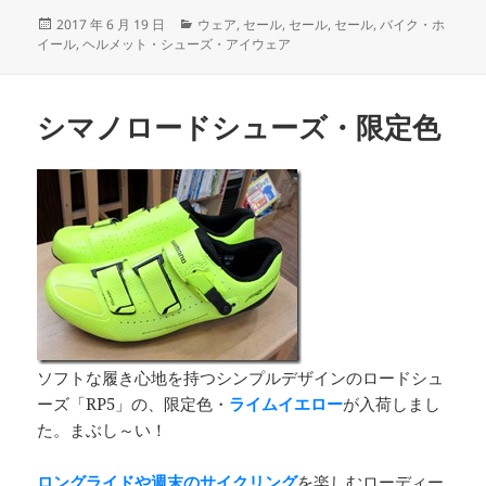
投
カ
2017 年 6 月 19 日
ウェア
,
セール
,
セール
,
セール
,
バイク・ホ
稿
テ
イール
,
ヘルメット・シューズ・アイウェア
日:
ゴ
リ
ー
シマノロードシューズ・限定色
ソフトな履き心地を持つシンプルデザインのロードシュ
ーズ「RP5」の、限定色・
ライムイエロー
が入荷しまし
た。まぶし～い！
ロングライドや週末のサイクリング
を楽しむローディー