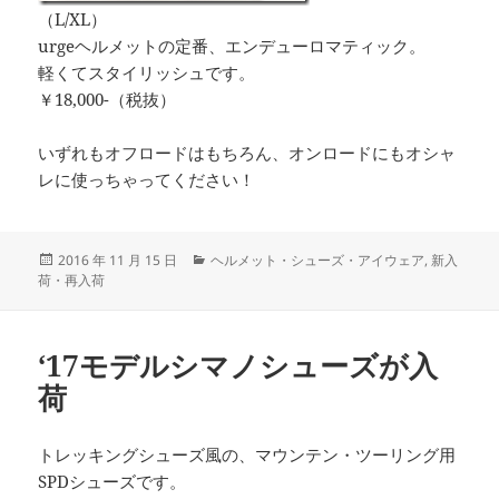
（L/XL）
urgeヘルメットの定番、エンデューロマティック。
軽くてスタイリッシュです。
￥18,000-（税抜）
いずれもオフロードはもちろん、オンロードにもオシャ
レに使っちゃってください！
投
カ
2016 年 11 月 15 日
ヘルメット・シューズ・アイウェア
,
新入
稿
テ
荷・再入荷
日:
ゴ
リ
ー
‘17モデルシマノシューズが入
荷
トレッキングシューズ風の、マウンテン・ツーリング用
SPDシューズです。