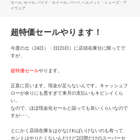
稿
テ
セール
,
セール
,
バイク・ホイール
,
パーツ
,
ヘルメット・シューズ・ア
日:
ゴ
イウェア
リ
ー
超特価セールやります！
今度の土（24日）・日(25日）に店頭在庫分に限ってで
すが、
超特価セール
やります。
正直に言います。現金が足らないんです。キャッシュフ
ローが余りにも悪すぎて来月の支払いもキビシイくら
い。
なので、ほぼ現金化セールと謳っても良いくらいなので
すが･･･。
とにかく店頭在庫をはかなければいけないのも有って、
ホントはやりたくないんだけど2日間だけのスーパーセ