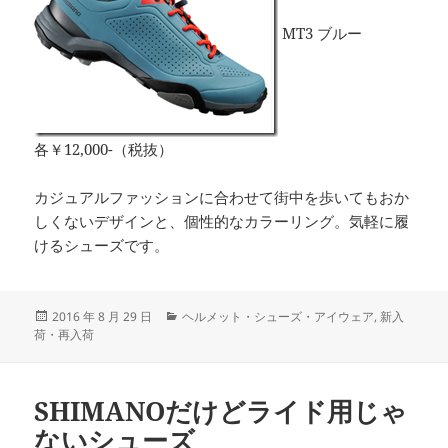
MT3 ブルー
各￥12,000-（税抜）
カジュアルファッションに合わせて街中を歩いてもおか
しくないデザインと、個性的なカラーリング。気軽に履
けるシューズです。
投
カ
2016 年 8 月 29 日
ヘルメット・シューズ・アイウェア
,
新入
稿
テ
荷・再入荷
日:
ゴ
リ
ー
SHIMANOだけどライド用じゃ
ないシューズ