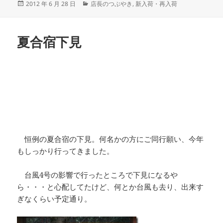
投
カ
2012 年 6 月 28 日
店長のつぶやき
,
新入荷・再入荷
稿
テ
日:
ゴ
リ
夏合宿下見
ー
恒例の夏合宿の下見。何名かの方にご同行願い、今年
もしっかり行ってきました。
台風4号の影響で行ったところで下見になるや
ら・・・と心配してたけど、何とか台風も去り、出来す
ぎなくらい予定通り。