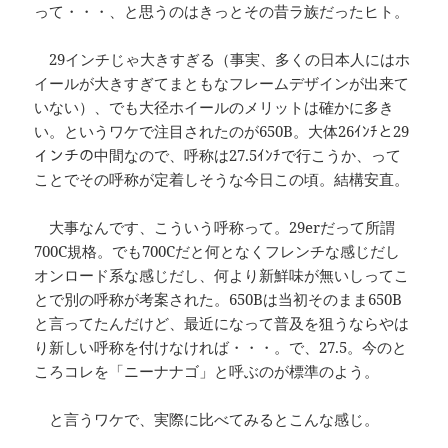
って・・・、と思うのはきっとその昔ラ族だったヒト。
29インチじゃ大きすぎる（事実、多くの日本人にはホ
イールが大きすぎてまともなフレームデザインが出来て
いない）、でも大径ホイールのメリットは確かに多き
い。というワケで注目されたのが650B。大体26ｲﾝﾁと29
インチの中間なので、呼称は27.5ｲﾝﾁで行こうか、って
ことでその呼称が定着しそうな今日この頃。結構安直。
大事なんです、こういう呼称って。29erだって所謂
700C規格。でも700Cだと何となくフレンチな感じだし
オンロード系な感じだし、何より新鮮味が無いしってこ
とで別の呼称が考案された。650Bは当初そのまま650B
と言ってたんだけど、最近になって普及を狙うならやは
り新しい呼称を付けなければ・・・。で、27.5。今のと
ころコレを「ニーナナゴ」と呼ぶのが標準のよう。
と言うワケで、実際に比べてみるとこんな感じ。