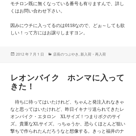
モチロン既に無くなっている番号も有りますんで、詳し
くはお問い合わせ下さい。
因みにウチに入ってるのは0118なので、どぉ～しても欲
しい！って方にはお譲りしますヨン。
投
カ
2012 年 7 月 1 日
店長のつぶやき
,
新入荷・再入荷
稿
テ
日:
ゴ
リ
レオンバイク ホンマに入って
ー
きた！
待ちに待ってはいたけれど、ちゃんと発注入れなきゃ
なと思ってはいたけれど、昨日イキナリ送られてきたレ
オンバイク・エタロン XLサイズ！つまりボクのサイ
ズ。貴重なXLサイズ。っちゅうか、恐らくほとんど狙い
撃ちで作られたんだろうなと想像する。きっと福井のナ