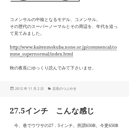
コメンサルの中核となるモデル、コメンサル。
その歴代のスーパーノーマルとその周辺を、年代を追っ
て見てみました。
http://www.kaitenmokuba.none.or.jp/commencal/co
mme_supernormal/index.html
秋の夜長にゆっくり読んでみて下さいませ。
投
カ
2012 年 11 月 2 日
店長のつぶやき
稿
テ
日:
ゴ
リ
27.5インチ こんな感じ
ー
今、巷でウワサの27．5インチ。所謂650B。今更650B