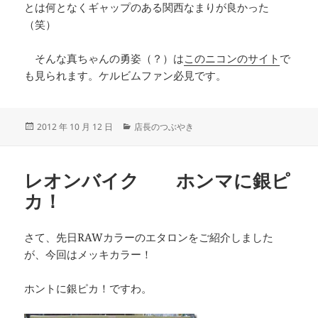
とは何となくギャップのある関西なまりが良かった
（笑）
そんな真ちゃんの勇姿（？）は
このニコンのサイト
で
も見られます。ケルビムファン必見です。
投
カ
2012 年 10 月 12 日
店長のつぶやき
稿
テ
日:
ゴ
リ
レオンバイク ホンマに銀ピ
ー
カ！
さて、先日RAWカラーのエタロンをご紹介しました
が、今回はメッキカラー！
ホントに銀ピカ！ですわ。