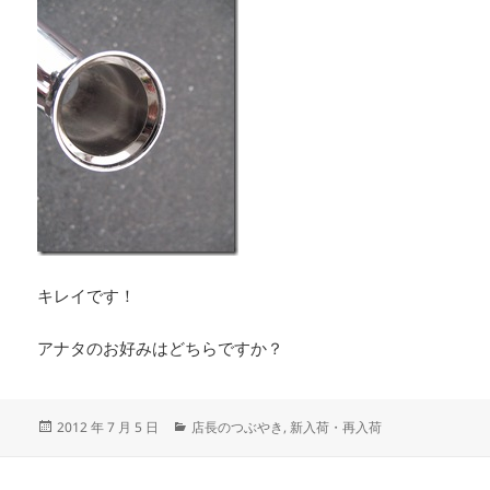
キレイです！
アナタのお好みはどちらですか？
投
カ
2012 年 7 月 5 日
店長のつぶやき
,
新入荷・再入荷
稿
テ
日:
ゴ
リ