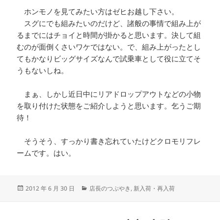
ホンモノを見てみたい方はゼヒお越し下さい。
スグにでも組みたいのだけど、諸般の事情で組み上が
るまでにはチョイと時間が掛かると思います。決して組
むのが面倒くさいワケではない。で、組み上がったとし
てもかなりビッグサイズなんで試乗車として役に立てそ
うもないしね。
まぁ、しかし近日中にリアドロップアウトなどの小物
を取り付けた状態をご紹介しようと思います。乞うご期
待！
そうそう、すっかり書き忘れていたけどクロモリフレ
ームです。はい。
投
カ
2012 年 6 月 30 日
店長のつぶやき
,
新入荷・再入荷
稿
テ
日:
ゴ
リ