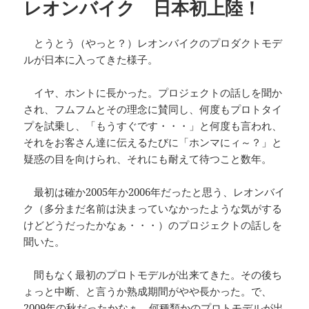
レオンバイク 日本初上陸！
ー
とうとう（やっと？）レオンバイクのプロダクトモデ
ルが日本に入ってきた様子。
イヤ、ホントに長かった。プロジェクトの話しを聞か
され、フムフムとその理念に賛同し、何度もプロトタイ
プを試乗し、「もうすぐです・・・」と何度も言われ、
それをお客さん達に伝えるたびに「ホンマにィ～？」と
疑惑の目を向けられ、それにも耐えて待つこと数年。
最初は確か2005年か2006年だったと思う、レオンバイ
ク（多分まだ名前は決まっていなかったような気がする
けどどうだったかなぁ・・・）のプロジェクトの話しを
聞いた。
間もなく最初のプロトモデルが出来てきた。その後ち
ょっと中断、と言うか熟成期間がやや長かった。で、
2009年の秋だったかなぁ、何種類かのプロトモデルが出