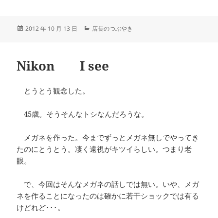
投
カ
2012 年 10 月 13 日
店長のつぶやき
稿
テ
日:
ゴ
リ
Nikon I see
ー
とうとう観念した。
45歳。そうそんなトシなんだろうな。
メガネを作った。今までずっとメガネ無しでやってき
たのにとうとう。凄く遠視がキツイらしい。つまり老
眼。
で、今回はそんなメガネの話しでは無い。いや、メガ
ネを作ることになったのは確かに若干ショックでは有る
けどれど･･･。