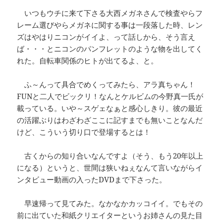
いつもウチに来て下さる大西メガネさんで検査やらフ
レーム選びやらメガネに関する事は一段落した時、レン
ズはやはりニコンがイイよ、って話しから、そう言え
ば・・・とニコンのパンフレットのような物を出してく
れた。自転車関係のヒトが出てるよ、と。
ふ～んって具合でめくってみたら、アラ真ちゃん！
FUNと二人でビックリ！なんとケルビムの今野真一氏が
載っている。いや～スゲェなぁと感心しきり。彼の最近
の活躍ぶりはわざわざここに記すまでも無いことなんだ
けど、こういう切り口で登場するとは！
古くからの知り合いなんですよ（そう、もう20年以上
になる）というと、世間は狭いねぇなんて言いながらイ
ンタビュー動画の入ったDVDまで下さった。
早速帰って見てみた。なかなかカッコイイ。でもその
前に出ていた和紙クリエイターというお姉さんの見た目