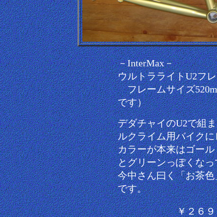
－InterMax－
ウルトラライトU2フ
フレームサイズ520m
です）
デダチャイのU2で組
ルクライム用バイクに
カラーが本来はゴール
とグリーンっぽくなっ
今中さん曰く「お茶色
です。
￥２６９