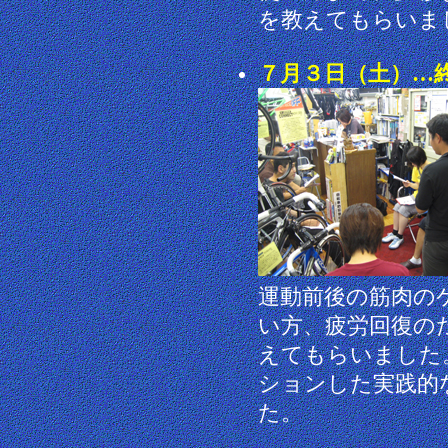
を教えてもらいま
７月３日（土）…
運動前後の筋肉の
い方、疲労回復の
えてもらいました
ションした実践的
た。