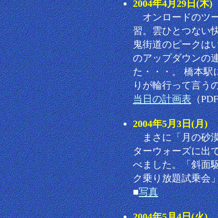
2004年4月29日(
オンロードのツー
習。雲ひとつない
鬼街道のピークは
のアップダウンの
た・・・。 橋本駅
りが輪行って言う
当日の計画表
（PD
2004年5月3日(月
まさに「月の砂漠
ターウォーズに出
べました。「斜面
ク乗り放題試乗会
■
写真
2004年5月4日