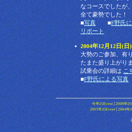
なコースでしたが
全て豪勢でした！
■
写真
■
F野氏
リポート
2004年12月12日
大勢のご参加、有
たまた盛り上がり
試乗会の詳細は
こ
■
F野氏による写真
|
今年のEvent
2008年のE
|
2005年のEvent
2004年の