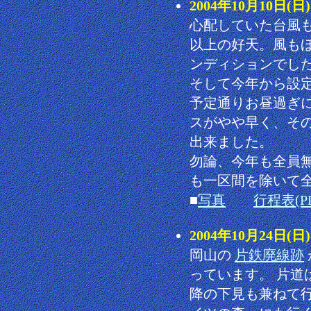
2004年10月10日
心配していた台風
以上の好天。風も
ンディションでし
そして今年から設
予定通りお昼過ぎ
スがやや早く、そ
出来ました。
勿論、今年も全員
も一区間を除いて
■
写真
行程表(PD
2004年10月24
岡山の
片鉄廃線跡
っています。 片道
降の下見も兼ねて