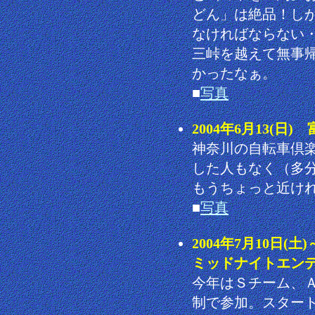
どん」は絶品！し
なければならない
三峠を越えて無事
かったなぁ。
■
写真
2004年6月13(日
神奈川の自転車倶
した人もなく（多
もうちょっと近け
■
写真
2004年7月10日(土
ミッドナイトエンデ
今年はＳチーム、
制で参加。スター