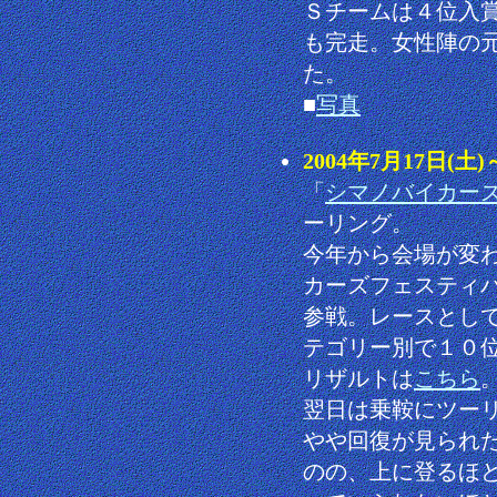
Ｓチームは４位入
も完走。女性陣の
た。
■
写真
2004年7月17日(土
「
シマノバイカー
ーリング。
今年から会場が変
カーズフェスティ
参戦。レースとし
テゴリー別で１０
リザルトは
こちら
翌日は乗鞍にツー
やや回復が見られ
のの、上に登るほ