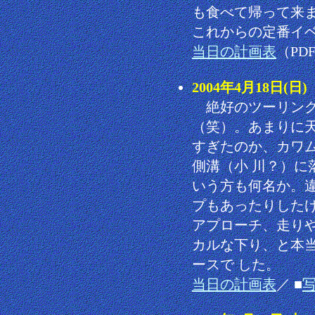
も食べて帰って来
これからの定番イ
当日の計画表
（PDF
2004年4月18日(
絶好のツーリング
（笑）。あまりに天
すぎたのか、カワム
側溝（小 川？）に
いう方も何名か。違
プもあったりした
アプローチ、走りや
カルな下り、と本当
ースで した。
当日の計画表
／ ■