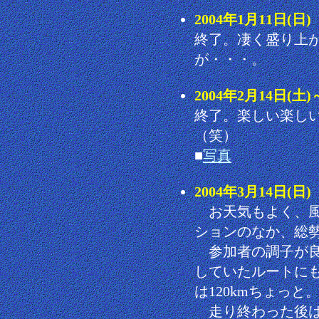
2004年1月11日(
終了。凄く盛り上
が・・・。
2004年2月14日(土
終了。楽しい楽し
（笑）
■
写真
2004年3月14日
お天気もよく、風
ションのなか、総勢
参加者の調子が良
していたルートにも
は120kmちょっと
走り終わった後は