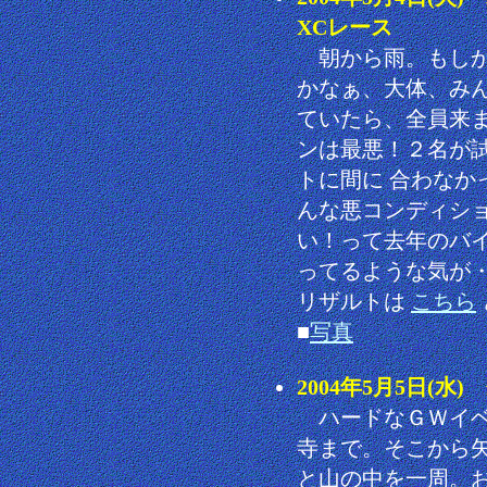
XCレース
朝から雨。もしか
かなぁ、大体、み
ていたら、全員来
ンは最悪！２名が
トに間に 合わなか
んな悪コンディシ
い！って去年のバ
ってるような気が
リザルトは
こちら
■
写真
2004年5月5日(
ハードなＧＷイベ
寺まで。そこから
と山の中を一周。