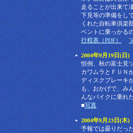
走ることが出来て
下見等の準備をし
くれた自転車倶楽
ベントに乗っかる
行程表（PDF）
2004年9月19日
恒例、秋の富士見
カワムラとＦＵＮ
ディスクブレーキ
も、おかげで、み
んなバイクに乗れ
■
写真
2004年9月23日
予報では曇りだっ