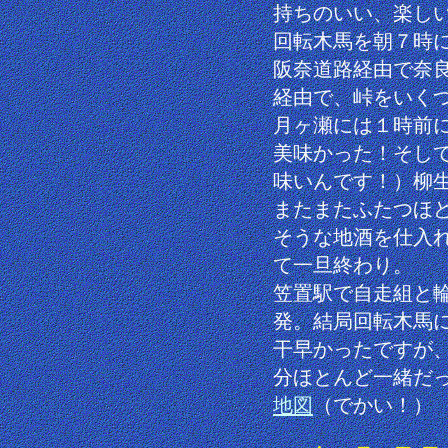
持ちのいい、楽し
回転木馬を朝７時に
阪奈道路経由で奈良
経由で、峠をいく
月ヶ瀬には１時前
美味かった！そし
味いんです！）柳
またまたふたつほ
そうな地酒を仕入
て一旦終わり。
笠置駅で自走組と
発。結局回転木馬
干早かったですが
分ほとんど一緒だ
地図
（でかい！）