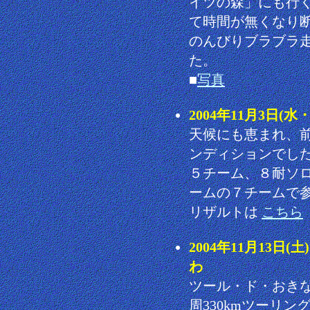
イツの森」にも行
て時間が無くなり
のんびりブラブラ
た。
■
写真
2004年11月3日
天候にも恵まれ、
ンディションでし
５チーム、８耐ソ
ームの７チームで
リザルトは
こちら
2004年11月13日
わ
ツール・ド・おき
周330kmツーリ