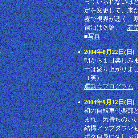
っていられないほ
定を変更して、来
霧で視界が悪く、
宿泊は勿論、「
若
■
写真
2004年8月22日
朝から１日楽しみ
ーは盛り上がりま
（笑）
運動会プログラム
2004年9月12日
初の自転車倶楽部
まれ、気持ちのい
結構アップダウン
ボク自身は久しぶ