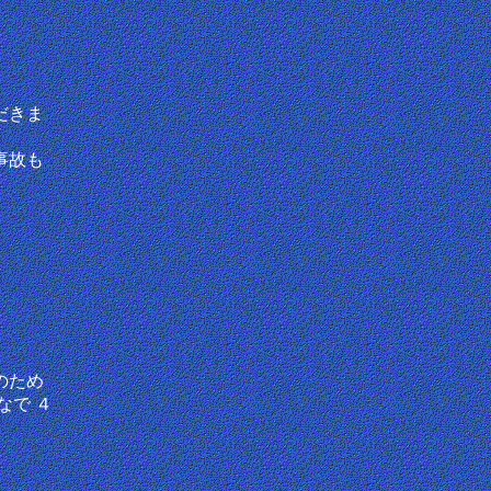
だきま
事故も
のため
なで ４