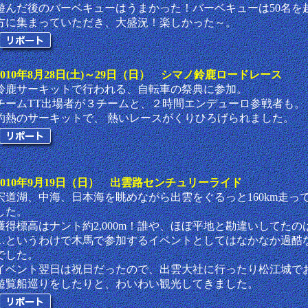
遊んだ後のバーベキューはうまかった！バーベキューは50名を
方に集まっていただき、大盛況！楽しかった～。
2010年8月28日(土)～29日（日） シマノ鈴鹿ロードレース
鈴鹿サーキットで行われる、自転車の祭典に参加。
チームTT出場者が３チームと、２時間エンデューロ参戦者も。
灼熱のサーキットで、 熱いレースがくりひろげられました。
2010年9月19日（日） 出雲路センチュリーライド
宍道湖、中海、日本海を眺めながら出雲をぐるっと160km走っ
した。
獲得標高はナント約2,000m！誰や、ほぼ平地と勘違いしてたの
…というわけで木馬で参加するイベントとしてはなかなか過酷
でした。
イベント翌日は祝日だったので、出雲大社に行ったり松江城で
遊覧船巡りをしたりと、わいわい観光してきました。