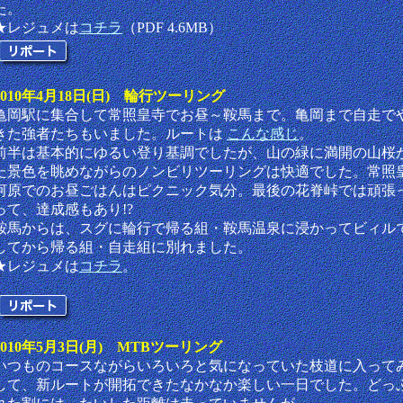
た。
★レジュメは
コチラ
（PDF 4.6MB）
2010年4月18日(日) 輪行ツーリング
亀岡駅に集合して常照皇寺でお昼～鞍馬まで。亀岡まで自走で
きた強者たちもいました。ルートは
こんな感じ
。
前半は基本的にゆるい登り基調でしたが、山の緑に満開の山桜
た景色を眺めながらのノンビリツーリングは快適でした。常照
河原でのお昼ごはんはピクニック気分。最後の花脊峠では頑張
って、達成感もあり!?
鞍馬からは、スグに輪行で帰る組・鞍馬温泉に浸かってビィル
してから帰る組・自走組に別れました。
★レジュメは
コチラ
。
2010年5月3日(月) MTBツーリング
いつものコースながらいろいろと気になっていた枝道に入って
して、新ルートが開拓できたなかなか楽しい一日でした。どっ