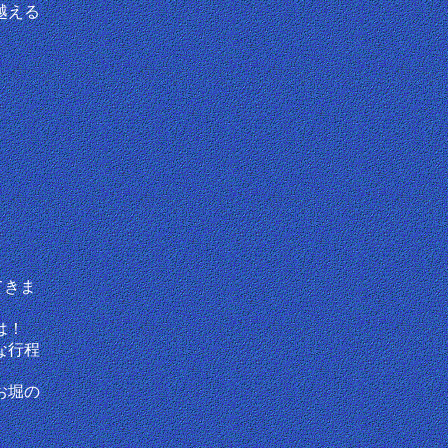
越える
てきま
は！
な行程
お堀の