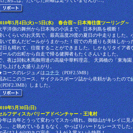
れた割には、たいした距離は走っていませんが…。
2010年5月4日(火)～5日(水) 春合宿～日本海往復ツーリング～
太平洋側の舞州から日本海の小浜まで、日本列島を横断！
暑いくらいのお天気で、最高温度29度の夏日の中走りました。
着いて飲んだビールがうまかった！宿での舟盛りも美味しかっ
翌日も晴れて、往復することができました。しかもリタイア者
ゴールの出町から自走で帰る健脚者もたくさんいました。
で、夜は回転木馬御用達の高級中華料理店、 天満橋の「東海園
打ち上げも大盛り上がり。
★コースのレジュメは
コチラ
（PDF2.5MB）
因みにこのコース、サイクルスポーツ誌から依頼があったので
（PDF2.3MB）しました。
2010年5月30日(日)
セルフディスカバリーアドベンチャー・王滝村
今年は去年とうって変わってスカっ晴れ。御嶽山がキレイに見
る…。と眺めているまもなく、やっぱりハードなレースでした
女子は2人が100キロ完走、 3人が入賞という快挙！