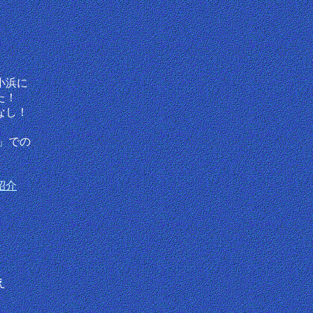
小浜に
た！
なし！
」での
紹介
え
。