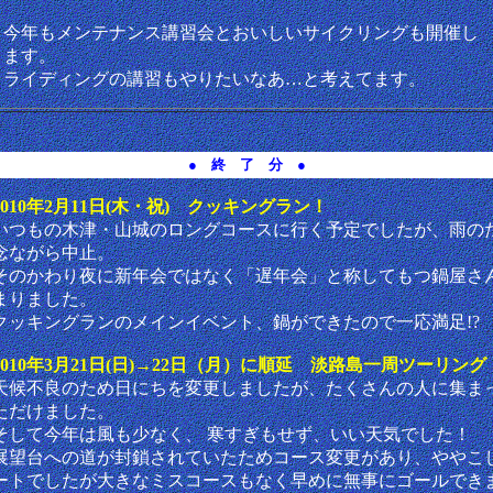
今年もメンテナンス講習会とおいしいサイクリングも開催し
ます。
ライディングの講習もやりたいなあ…と考えてます。
● 終 了 分 ●
2010年2月11日(木・祝) クッキングラン！
いつもの木津・山城のロングコースに行く予定でしたが、雨の
念ながら中止。
そのかわり夜に新年会ではなく「遅年会」と称してもつ鍋屋さ
まりました。
クッキングランのメインイベント、鍋ができたので一応満足!?
2010年3月21日(日)→22日（月）に順延 淡路島一周ツーリング
天候不良のため日にちを変更しましたが、たくさんの人に集ま
ただけました。
そして今年は風も少なく、 寒すぎもせず、いい天気でした！
展望台への道が封鎖されていたためコース変更があり、ややこ
ートでしたが大きなミスコースもなく早めに無事にゴールでき