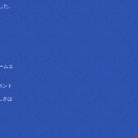
した。
ームエ
ホント
しさは