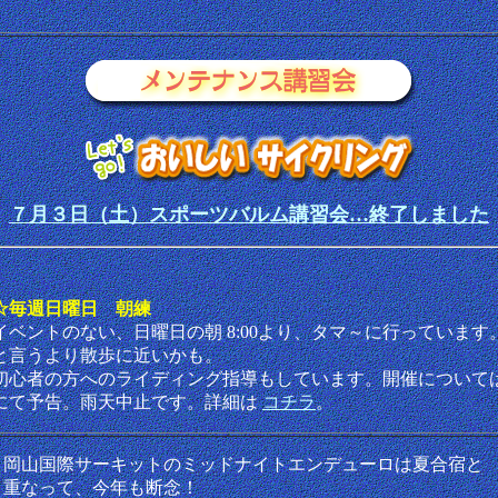
７月３日（土）スポーツバルム講習会…終了しました
☆毎週日曜日 朝練
イベントのない、日曜日の朝 8:00より、タマ～に行っています
と言うより散歩に近いかも。
初心者の方へのライディング指導もしています。開催については
にて予告。雨天中止です。詳細は
コチラ
。
岡山国際サーキットのミッドナイトエンデューロは夏合宿と
重なって、今年も断念！