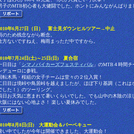
男子のMTB初心者も大健闘でした。ホントにみんながんばりま
2010年6月27日（日） 富士見ダウンヒルツアー→中止
雨のため残念ながら断念。
仕方ないですねえ、梅雨まっただ中ですから。
2010年7月24日(土)～25日(日) 夏合宿
一日目は「
シマノバイカーズフェスティバル
」のMTB４時間チ
ンデューロに参戦。
回転木馬・桜組の女子チームは堂々の２位入賞！
二日目は境峠や鳥居峠を越えましたが、ほぼ下り基調（これは
でした！）のツーリング。
両日お天気に恵まれて暑いくらいでした。でも山中の木陰の涼
大阪にはない心地よさ！ 楽しい夏休みでした。
2010年8月8日(日) 大運動会＆バーベキュー
暑い中でしたが今年は開催できました、大運動会！