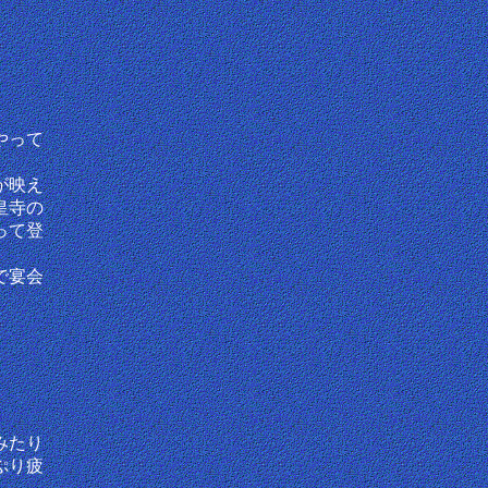
やって
が映え
皇寺の
って登
で宴会
みたり
ぷり疲