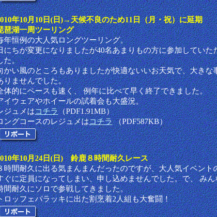
2010年10月10日(日)→天候不良のため11日（月・祝）に延期
琵琶湖一周ツーリング
毎年恒例の大人気ロングツーリング。
日にちが変更になりましたが40名あまりもの方に参加していた
した。
向かい風のところもありましたが快適ないいお天気で、大きな
ありませんでした。
全体的にペースも速く、 例年に比べて早く終了できました。
アイウェアやホイールの試着会も大盛況。
レジュメは
コチラ
（PDF1.91MB）
ロングコースのレジュメは
コチラ
（PDF587KB）
2010年10月24日(日) 鈴鹿８時間耐久レース
８時間耐久に出る気まんまんだったのですが、大人気イベント
すぐに定員になってしまい、申し込めませんでした。で、 みん
時間耐久にソロで参戦してきました。
トロッフェパラッキに出た割烹着2人組も大奮闘！