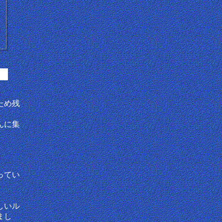
ため残
んに集
ってい
しいル
まし