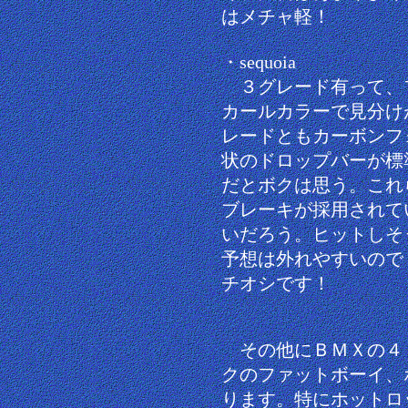
はメチャ軽！
・sequoia
３グレード有って、
カールカラーで見分け
レードともカーボンフ
状のドロップバーが標
だとボクは思う。これ
ブレーキが採用されて
いだろう。ヒットしそ
予想は外れやすいので
チオシです！
その他にＢＭＸの４
クのファットボーイ、
ります。特にホットロ