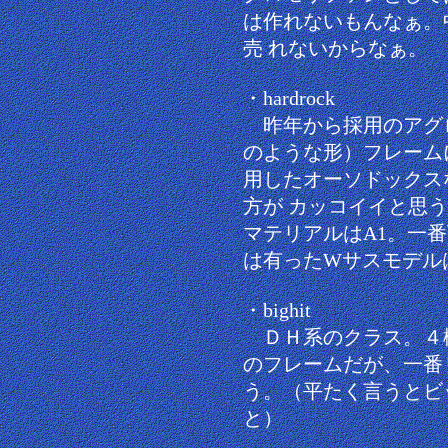
は作れないもんなぁ。
売 れないからなぁ。
・hardrock
昨年から採用のアグ
のような形）フレーム
用したオーソドックス
方が カッコイイと思
マテリアルはA1。一
は有ったWサスモデル
・bighit
ＤＨ系のクラス。４
のフレームだが、一番
う。（平たく言うとビ
と）