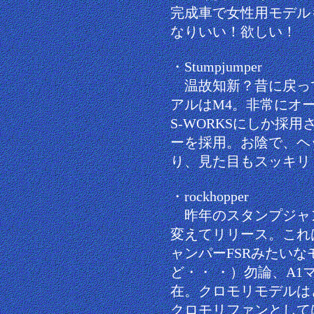
完成車で女性用モデル
なりいい！欲しい！
・Stumpjumper
温故知新？昔に戻っ
アルはM4。非常にオ
S-WORKSにしか採
ーを採用。お陰で、ヘ
り、見た目もスッキリ
・rockhopper
昨年のスタンプジャン
変えてリリース。これ
ャンパーFSRみたい
ど・・ ・）勿論、A1
在。クロモリモデルは
クロモリファンとして