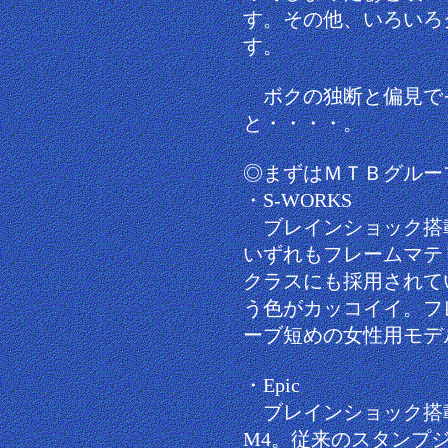
す。その他、いろいろ
す。
ボクの独断と偏見で
と・・・・。
◎まずはＭＴＢグルー
・S-WORKS
ブレインショック搭載
いずれもフレームマテリ
クラスにも採用されて
う色がカッコイイ。フ
ーブ短めの女性用モデ
・Epic
ブレインショック搭
M4。従来のスタンプジ