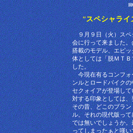
回
"スペシャライ
９月９日（火）スペ
会に行って来ました。
搭載のモデル、エピッ
体としては「脱ＭＴＢ
した。
今現在有るコンフォ
ンルとロードバイクの
セクォイアが登場して
対する印象としては、
その昔、どこのブラン
ル。それの現代版って
では無いでしょうか。
ってしまったぁと嘆い