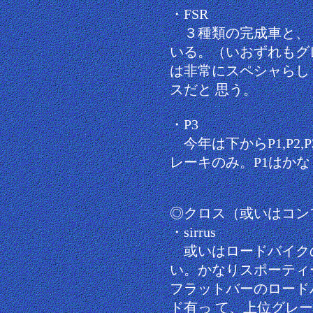
・FSR
３種類の完成車と、
いる。（いおずれもグ
は非常にスペシャらし
スだと 思う。
・P3
今年は下からP1,P2
レーキのみ。P1はかな
◎クロス（或いはコン
・sirrus
或いはロードバイク
い。かなりスポーティ
フラットバーのロード
ド有っ て、上位グレ