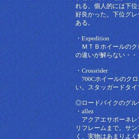
れる。個人的には下位
好良かった。下位グレ
ある。
・Expedition
ＭＴＢホイールのク
の違いが解らない・・
・Crossrider
700Cホイールのク
い。スタッガードタイ
◎ロードバイクのグル
・allez
アクアエサポーネレ
リフレームまで。サン
く、実物はあまりよく