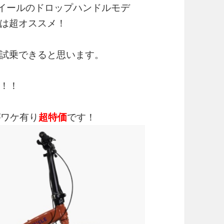
ホイールのドロップハンドルモデ
は超オススメ！
試乗できると思います。
！！
がワケ有り
超特価
です！