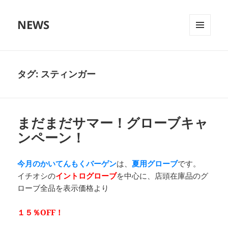
NEWS
メニュ
ーとウ
ィジェ
ット
タグ:
スティンガー
まだまだサマー！グローブキャ
ンペーン！
今月のかいてんもくバーゲン
は、
夏用グローブ
です。
イチオシの
イントログローブ
を中心に、店頭在庫品のグ
ローブ全品を表示価格より
１５％OFF！