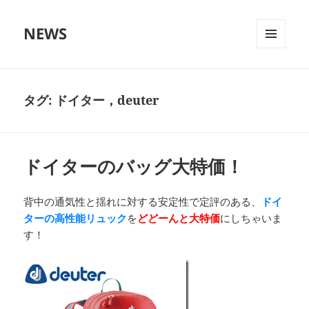
NEWS
メニュ
ーとウ
ィジェ
ット
タグ:
ドイター，deuter
ドイターのバッグ大特価！
背中の通気性と揺れに対する安定性で定評のある、
ドイ
ターの高性能リュック
を
どどーんと大特価
にしちゃいま
す！