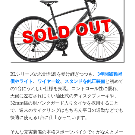
RLシリーズの設計思想を受け継ぎつつも、
3年間盗難補
償やライト
、
ワイヤー錠
、
スタンドを純正装備
と初めて
の1台にうれしい仕様を実現。コントロール性に優れ、
天候に左右されにくい油圧式のディスクブレーキや、
32mm幅の耐パンクガード入りタイヤを採用すること
で、週末のサイクリングはもちろん平日の通勤などでも
快適に使える1台に仕上がっています。
そんな充実装備の本格スポーツバイクですがなんとメー