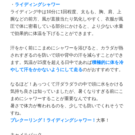
・
ライディングシャワー
ライディング中は10分に1回程度、太もも、胸、肩、上
腕などの前方、風が直接当たり気化しやすく、衣服が風
圧で体に密着している部分にかけると、より少ない水量
で効果的に体温を下げることができます。
汗をかく前にこまめにシャワーを浴びると、カラダが熱
されすぎるのを防いで頭や背中の汗を減らすことができ
ます。気温が25度を超える日中であれば
積極的に体を冷
やして汗をかかないようにして走る
のがおすすめです。
なるほど！あっつくて汗ダラダラの中で頭に水をかける
気持ち良さは知っていましたが、暑くなりすぎる前にこ
まめにシャワーすることが重要なんですね。
暑さで体力が奪われるのを、少しでも防いでくれそうで
すね。
プレクーリング！ライディングシャワー！
大事！
キャメルバック