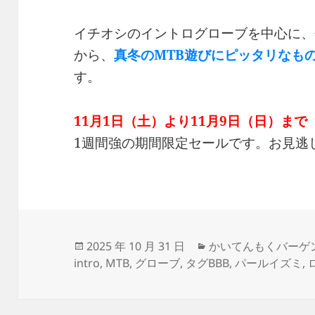
イチオシのイントログローブを中心に、
から、
真冬のMTB遊びにピッタリなも
す。
11月1日（土）より11月9日（日）まで
1週間強の期間限定セールです。お見逃
投
カ
2025 年 10 月 31 日
かいてんもくバーゲ
稿
テ
intro
,
MTB
,
グローブ
,
タグBBB
,
パールイズミ
,
日:
ゴ
リ
ー