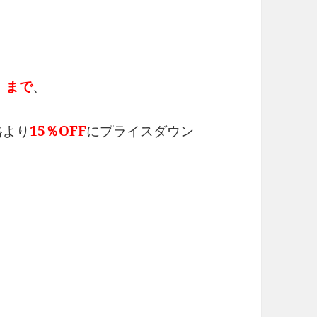
）まで
、
格より
15％OFF
にプライスダウン