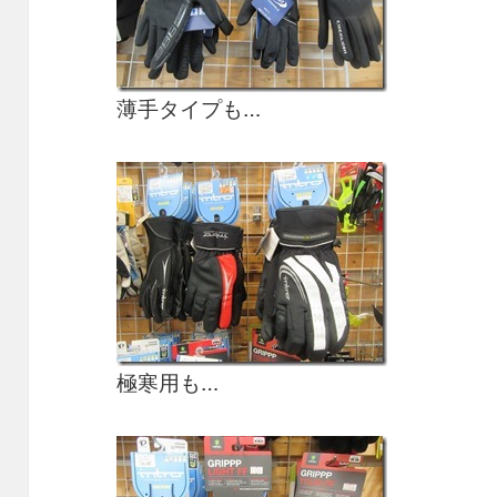
薄手タイプも…
極寒用も…