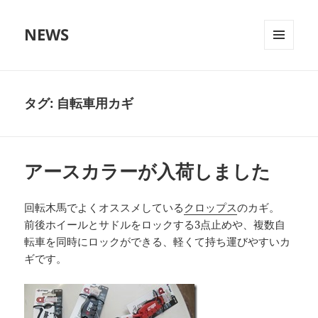
NEWS
メニュ
ーとウ
ィジェ
ット
タグ:
自転車用カギ
アースカラーが入荷しました
回転木馬でよくオススメしている
クロップス
のカギ。
前後ホイールとサドルをロックする3点止めや、複数自
転車を同時にロックができる、軽くて持ち運びやすいカ
ギです。