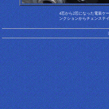
4芯から2芯になった電装ケ
ンクションからチェンステ
|