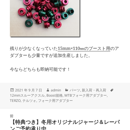
残りが少なくなっていた
15mm×110㎜のブースト用
のア
ダプターも少量ですが追加生産しました。
今ならどちらも即納可能です！
投
作
カ
タ
2021 年 9 月 7 日
admin
パーツ
,
新入荷・再入荷
稿
成
テ
グ
12mmスルーアクスル
,
Boost規格
,
MTBフォーク用アダプター
,
日:
者
ゴ
TERZO
,
テルツォ
,
フォーク用アダプター
リ
ー
投
前
稿
【特典つき】冬用オリジナルジャージ＆レーパ
前
ナ
ンご予約承り中
の