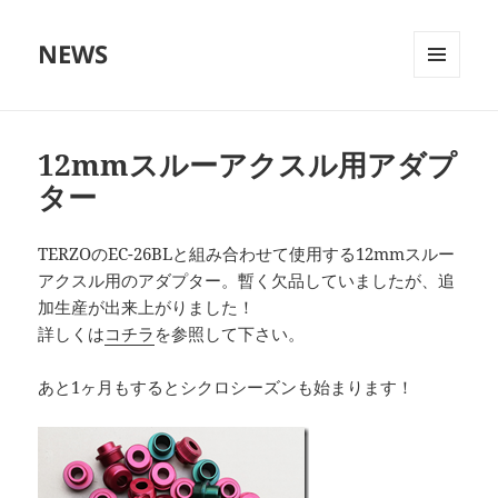
NEWS
メニュ
ーとウ
ィジェ
ット
12mmスルーアクスル用アダプ
ター
TERZOのEC-26BLと組み合わせて使用する12mmスルー
アクスル用のアダプター。暫く欠品していましたが、追
加生産が出来上がりました！
詳しくは
コチラ
を参照して下さい。
あと1ヶ月もするとシクロシーズンも始まります！