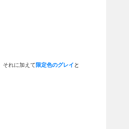
、それに加えて
限定色のグレイ
と