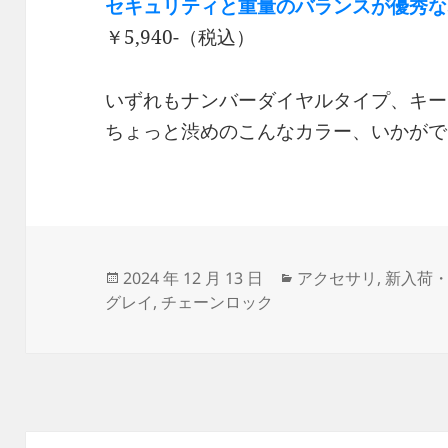
セキュリティと重量のバランスが優秀な5
￥5,940-（税込）
いずれもナンバーダイヤルタイプ、キー
ちょっと渋めのこんなカラー、いかがで
投
カ
2024 年 12 月 13 日
アクセサリ
,
新入荷
稿
テ
グレイ
,
チェーンロック
日:
ゴ
リ
ー