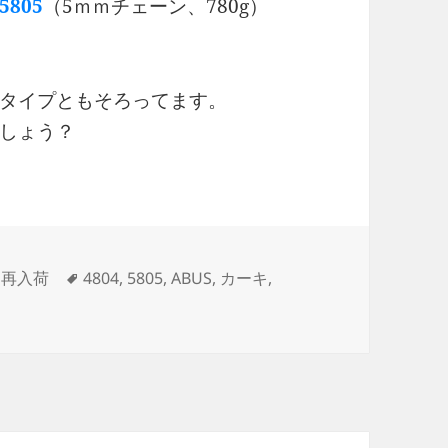
805
（5ｍｍチェーン、780g）
タイプともそろってます。
しょう？
タ
・再入荷
4804
,
5805
,
ABUS
,
カーキ
,
グ