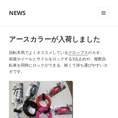
NEWS
メニュ
ーとウ
ィジェ
ット
アースカラーが入荷しました
回転木馬でよくオススメしている
クロップス
のカギ。
前後ホイールとサドルをロックする3点止めや、複数自
転車を同時にロックができる、軽くて持ち運びやすいカ
ギです。