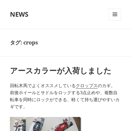
NEWS
メニュ
ーとウ
ィジェ
ット
タグ:
crops
アースカラーが入荷しました
回転木馬でよくオススメしている
クロップス
のカギ。
前後ホイールとサドルをロックする3点止めや、複数自
転車を同時にロックができる、軽くて持ち運びやすいカ
ギです。