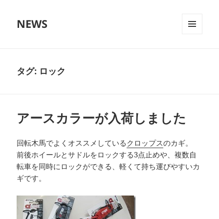
NEWS
メニュ
ーとウ
ィジェ
ット
タグ:
ロック
アースカラーが入荷しました
回転木馬でよくオススメしている
クロップス
のカギ。
前後ホイールとサドルをロックする3点止めや、複数自
転車を同時にロックができる、軽くて持ち運びやすいカ
ギです。