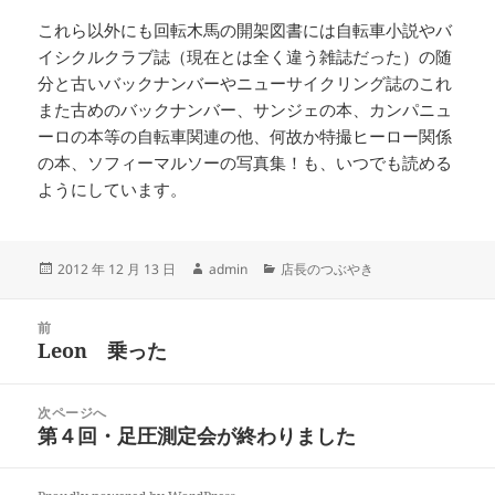
これら以外にも回転木馬の開架図書には自転車小説やバ
イシクルクラブ誌（現在とは全く違う雑誌だった）の随
分と古いバックナンバーやニューサイクリング誌のこれ
また古めのバックナンバー、サンジェの本、カンパニュ
ーロの本等の自転車関連の他、何故か特撮ヒーロー関係
の本、ソフィーマルソーの写真集！も、いつでも読める
ようにしています。
投
作
カ
2012 年 12 月 13 日
admin
店長のつぶやき
稿
成
テ
日:
者
ゴ
投
リ
前
稿
Leon 乗った
ー
前
ナ
の
ビ
投
次ページへ
ゲ
稿:
第４回・足圧測定会が終わりました
次
ー
の
シ
投