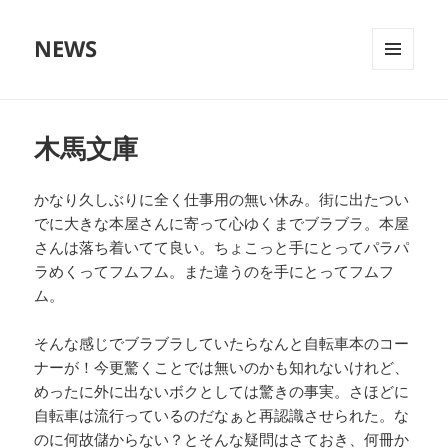
NEWS
メニュ
ーとウ
ィジェ
ット
木馬文庫
かなり久しぶりに全く仕事用の無い休み。街に出たつい
でに大きな本屋さんに寄って心ゆくまでブラブラ。本屋
さんは落ち着いてて良い。ちょこっと手にとってパラパ
ラめくってフムフム。また違うのを手にとってフムフ
ム。
そんな感じでブラブラしていたらなんと自転車本のコー
ナーが！今更驚くことでは無いのかも知れないけれど、
めったに外に出ないボクとしては驚きの事実。さほどに
自転車は流行っているのだなぁと再認識させられた。な
のに何故儲からない？とそんな疑問はさておき、何冊か