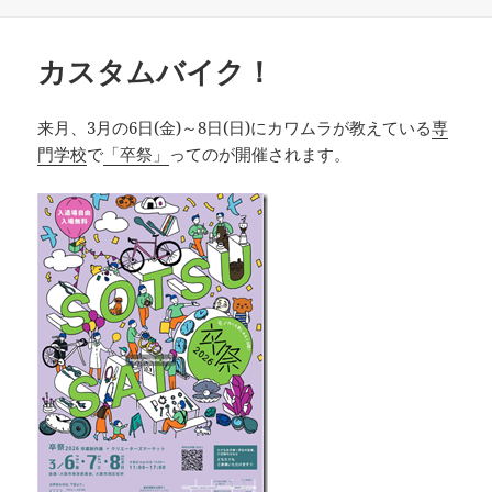
稿
テ
日:
ゴ
リ
カスタムバイク！
ー
来月、3月の6日(金)～8日(日)にカワムラが教えている
専
門学校
で
「卒祭」
ってのが開催されます。