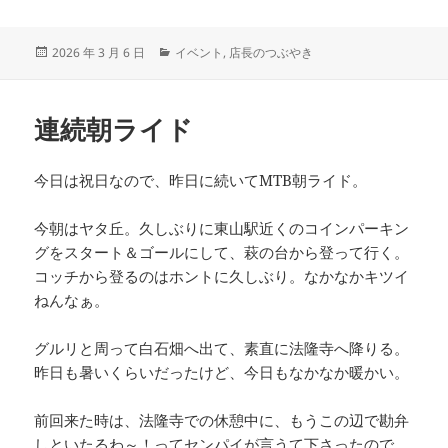
投
カ
2026 年 3 月 6 日
イベント
,
店長のつぶやき
稿
テ
日:
ゴ
リ
連続朝ライド
ー
今日は祝日なので、昨日に続いてMTB朝ライド。
今朝はヤタ丘。久しぶりに東山駅近くのコインパーキン
グをスタート＆ゴールにして、萩の台から登って行く。
コッチから登るのはホントに久しぶり。なかなかキツイ
ねんなぁ。
グルリと周って白石畑へ出て、素直に法隆寺へ降りる。
昨日も暑いくらいだったけど、今日もなかなか暖かい。
前回来た時は、法隆寺での休憩中に、もうこの辺で勘弁
しといたるわ～！ってセンパイが言うて下さったので、