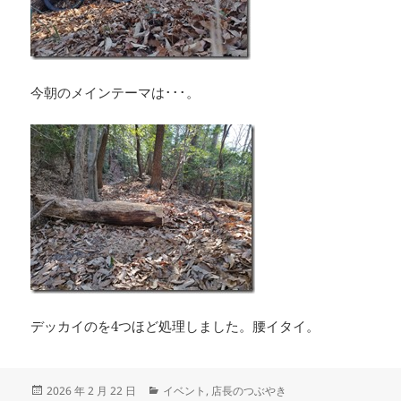
今朝のメインテーマは･･･。
デッカイのを4つほど処理しました。腰イタイ。
投
カ
2026 年 2 月 22 日
イベント
,
店長のつぶやき