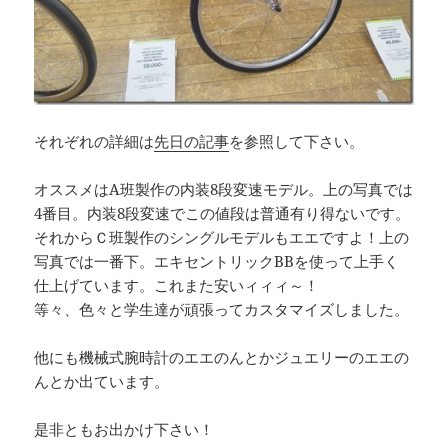
それぞれの詳細は
先日の記事
を参照して下さい。
オススメはA班製作の内装8段変速モデル。上の写真では
4番目。内装8段変速でこの値段は普通有り得ないです。
それからＣ班製作のシングルモデルもエエですよ！上の
写真では一番下。エキセントリックBBを使って上手く
仕上げています。これまた安いィィィ～！
等々、色々と学生達が頑張ってカスタマイズしました。
他にも機械式腕時計のエエのんとかジュエリーのエエの
んとか出ています。
是非ともお出かけ下さい！