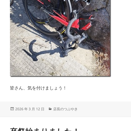
皆さん、気を付けましょう！
投
カ
2026 年 3 月 12 日
店長のつぶやき
稿
テ
日:
ゴ
リ
ー