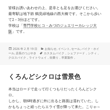
皆様お誘いあわせの上、是非とも足をお運びください。
最寄駅は地下鉄 鶴見緑地線の西大橋です。そこから歩い
て2－3分ほどです。
学校は「
専門学校ヒコ・みづのジュエリーカレッジ大
阪
」です。
投
カ
2026 年 2 月 19 日
お知らせ
,
イベント
,
セール
,
バイク・ホイ
稿
タ
テ
ール
,
店長のつぶやき
カスタムバイク，シェファード，シティ，
日:
グ
ゴ
クロスバイク，ライトウェイ，街乗り，卒業製作，
リ
ー
くろんどシクロは雪景色
本当はロードで走って行くつもりだったくろんどシク
ロ。
しかし、朝6時過ぎに外に出ると路面は濡れていた。し
かもちょっと経ったらエライ雪が降って来た。こりゃ～