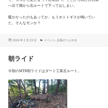
へ出て畑から右ルートで下っておしまい。
暖かかったのもあってか、もうホトトギスが鳴いてい
た。そんなモンか？
投
カ
2026 年 2 月 23 日
イベント
,
店長のつぶやき
稿
テ
日:
ゴ
リ
朝ライド
ー
今朝のMTB朝ライドはダート工業左ルート。