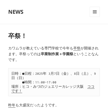
NEWS
メニュ
ーとウ
ィジェ
ット
卒祭！
カワムラが教えている専門学校で今年も
卒祭
が開催され
ます。卒祭ってのは
卒業制作展＋学園祭
ということなん
です。
日時：●日程：2025年 3月7日（金）、8日（土）、9
日（日）

　　　●時間：11:00~17:00

場所：ヒコ・みづのジュエリーカレッジ大阪　
ココ
です！
昨年
も大盛況だったようです。