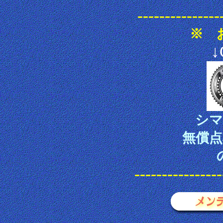
---------------
※ 
↓
シマ
無償
----------------