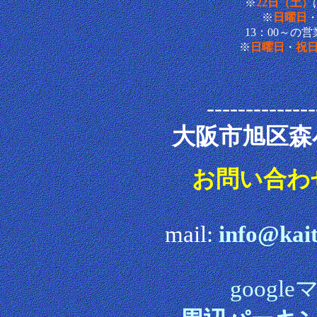
※
22日（土）
※
日曜日
13：00～の
※
日曜日
・
祝
--------------
大阪市旭区森
お問い合わ
mail:
info@kai
goog