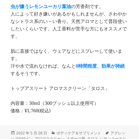
虫が嫌うレモンユーカリ葉油
の芳香剤です。
人によって好き嫌いがあるかもしれませんが、さわやか
なシトラス系のい～い香り。天然アロマとして普段使い
したいくらいです。人工香料が苦手な方にもオススメで
す。
肌に直接ではなく、ウェアなどにスプレーして使いま
す。
汗や水で流れなければ、なんと
8時間程度、効果が持続
するそうです。
トップアスリート アロマスクリーン「タロス」
内容量：30ml（300プッシュ以上使用可）
価格：¥1,760(税込)
投
カ
タ
2022 年 5 月 28 日
ボディケア＆サプリメント
アグレッ
稿
テ
グ
シブデザイン
,
アロマスクリーン
,
スポーツ用
,
タロス
,
レモンユーカリ
,