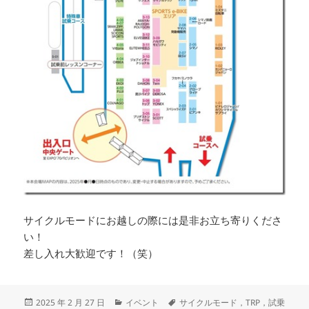
サイクルモードにお越しの際には是非お立ち寄りくださ
い！
差し入れ大歓迎です！（笑）
投
カ
タ
2025 年 2 月 27 日
イベント
サイクルモード，TRP，試乗