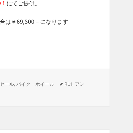
0！
にてご提供。
は￥69,300－になります
タ
セール
,
バイク・ホイール
RL1
,
アン
グ