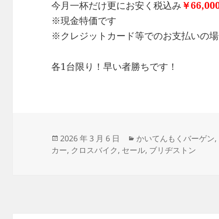
今月一杯だけ更にお安く税込み
￥66,00
※現金特価です
※クレジットカード等でのお支払いの場合
各1台限り！早い者勝ちです！
投
カ
2026 年 3 月 6 日
かいてんもくバーゲン
,
稿
テ
カー
,
クロスバイク
,
セール
,
ブリヂストン
日:
ゴ
リ
ー