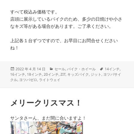
すべて税込み価格です。
店頭に展示しているバイクのため、多少の日焼けや小さ
なキズ等がある場合があります。ご了承ください。
上記各１台ずつですので、お早目にお問合せください
ね！
投
カ
タ
2022 年 4 月 14 日
セール
,
バイク・ホイール
14インチ
,
稿
テ
グ
16インチ
,
18インチ
,
20インチ
,
ZIT
,
キッズバイク
,
ジット
,
ヨツバサイ
日:
ゴ
クル
,
ヨツバゼロ
,
ライトウェイ
リ
ー
メリークリスマス！
サンタさーん、まだ間に合いますよ！