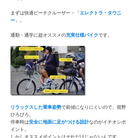
まずは快適ビーチクルーザー・「
エレクトラ・タウニ
ー
」。
通勤・通学に超オススメの
充実仕様バイク
です。
リラックスした乗車姿勢
で前傾になりにくいので、視野
ひろびろ。
停車時は
安全に地面に足がつける設計
なのがイチオシポ
イント。
しかしオススメポイントはそれだけじゃないんです。