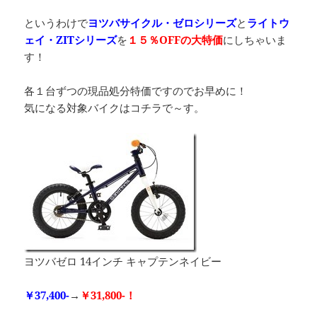
というわけで
ヨツバサイクル・ゼロシリーズ
と
ライトウ
ェイ・ZITシリーズ
を
１５％OFFの大特価
にしちゃいま
す！
各１台ずつの現品処分特価ですのでお早めに！
気になる対象バイクはコチラで～す。
ヨツバゼロ 14インチ キャプテンネイビー
￥37,400-
→
￥31,800-！