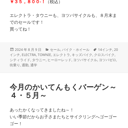
￥３５，８００-！
（税込）
エレクトラ・タウニーも、ヨツバサイクルも、８月末ま
でのセールです！
買ってね！
投
カ
タ
2024 年 8 月 9 日
セール
,
バイク・ホイール
14インチ
,
20
稿
テ
グ
インチ
,
ELECTRA
,
TOWNIE
,
エレクトラ
,
キッズバイク
,
クロスバイク
,
日:
ゴ
シティライド
,
タウニー
,
ヒーローレッド
,
ヨツバサイクル
,
ヨツバゼロ
,
リ
街乗り
,
通勤
,
通学
ー
今月のかいてんもくバーゲン～
４・５月～
あったかくなってきましたね～！
いい季節だからお子さまたちとサイクリングへゴーゴー
ゴー！