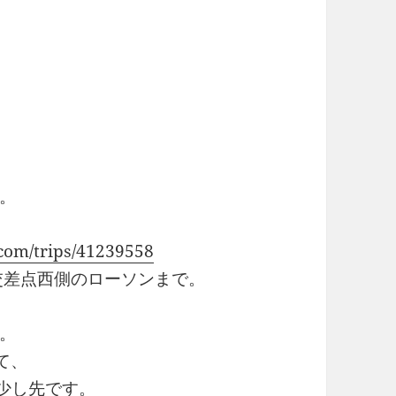
す。
.com/trips/41239558
交差点西側のローソンまで。
。
て、
た少し先です。