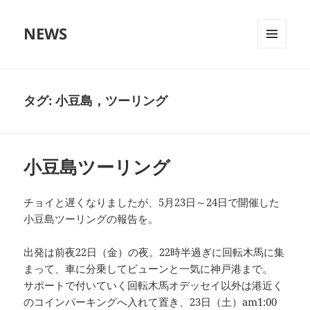
NEWS
メニュ
ーとウ
ィジェ
ット
タグ:
小豆島，ツーリング
小豆島ツーリング
チョイと遅くなりましたが、5月23日～24日で開催した
小豆島ツーリングの報告を。
出発は前夜22日（金）の夜。22時半過ぎに回転木馬に集
まって、車に分乗してビューンと一気に神戸港まで。
サポートで付いていく回転木馬オデッセイ以外は港近く
のコインパーキングへ入れて置き、23日（土）am1:00