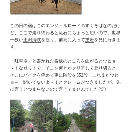
この日の宿はこのエンジェルロードのすぐそばなのだけ
ど、ここで走り終わると流石にちょっと短いので、世界
一狭い
土淵海峡
を渡り、前島に入って
重岩
を見に行きま
す。
「駐車場」と書かれた看板のところを曲がるとウヒョ
～！な登り！で、そこを何とかクリアして登り切ると、
そこにバイクを停めて更に階段を352段！これまたウヒ
ョ～！聞いてないよ～！とクレームがつきましたが、先
に言うとつまらないので言うてませんでした(笑)