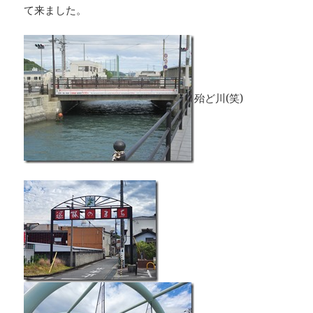
て来ました。
殆ど川(笑)