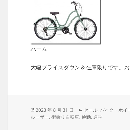
パーム
大幅プライスダウン＆在庫限りです。お
投
カ
2023 年 8 月 31 日
セール
,
バイク・ホイ
稿
テ
ルーザー
,
街乗り自転車
,
通勤
,
通学
日:
ゴ