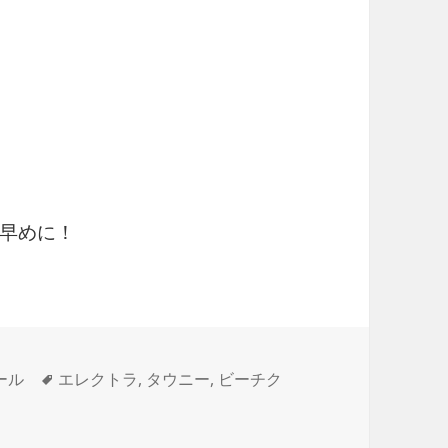
早めに！
タ
ール
エレクトラ
,
タウニー
,
ビーチク
グ