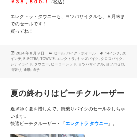
￥３５，８００-！
（税込）
エレクトラ・タウニーも、ヨツバサイクルも、８月末ま
でのセールです！
買ってね！
投
カ
タ
2024 年 8 月 9 日
セール
,
バイク・ホイール
14インチ
,
20
稿
テ
グ
インチ
,
ELECTRA
,
TOWNIE
,
エレクトラ
,
キッズバイク
,
クロスバイク
,
日:
ゴ
シティライド
,
タウニー
,
ヒーローレッド
,
ヨツバサイクル
,
ヨツバゼロ
,
リ
街乗り
,
通勤
,
通学
ー
夏の終わりはビーチクルーザー
過ぎゆく夏を惜しんで、街乗りバイクのセールをしちゃ
います。
快適ビーチクルーザー・「
エレクトラ タウニー
」。