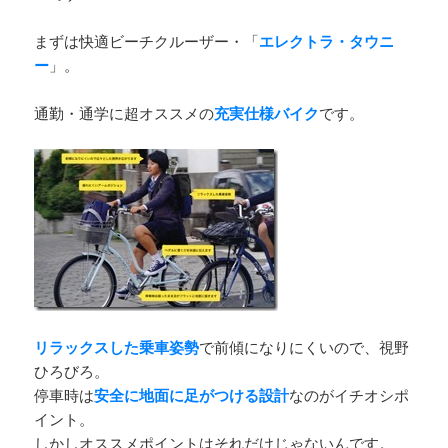
まずは快適ビーチクルーザー・「
エレクトラ・タウニ
ー
」。
通勤・通学に超オススメの
充実仕様バイク
です。
リラックスした乗車姿勢
で前傾になりにくいので、視野
ひろびろ。
停車時は
安全に地面に足がつける設計
なのがイチオシポ
イント。
しかしオススメポイントはそれだけじゃないんです。