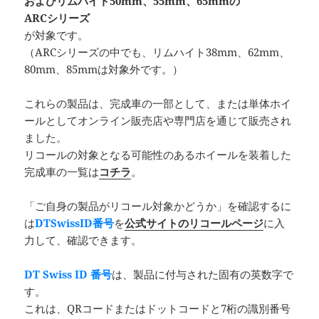
およびリムハイト50mm、55mm、65mmの
ARCシリーズ
が対象です。
（ARCシリーズの中でも、リムハイト38mm、62mm、
80mm、85mmは対象外です。）
これらの製品は、完成車の一部として、または単体ホイ
ールとしてオンライン販売店や専門店を通じて販売され
ました。
リコールの対象となる可能性のあるホイールを装着した
完成車の一覧は
コチラ
。
「ご自身の製品がリコール対象かどうか」を確認するに
は
DTSwissID番号
を
公式サイトのリコールページ
に入
力して、確認できます。
DT Swiss ID 番号
は、製品に付与された固有の英数字で
す。
これは、QRコードまたはドットコードと7桁の識別番号