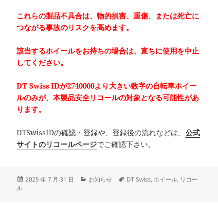
これらの製品不具合は、物的損害、重傷、または死亡に
つながる事故のリスクを高めます。
該当するホイールをお持ちの場合は、
直ちに使用を中止
してください。
DT Swiss IDが2740000よ
り大きい数字
の自転車ホイー
ルのみが、本製品安全リコールの対象となる可能性があ
ります。
DTSwissIDの確認・登録や、登録後の流れなどは、
公式
サイトのリコールページ
でご確認下さい。
投
カ
タ
2025 年 7 月 31 日
お知らせ
DT Swiss
,
ホイール
,
リコー
稿
テ
グ
ル
日:
ゴ
リ
ー