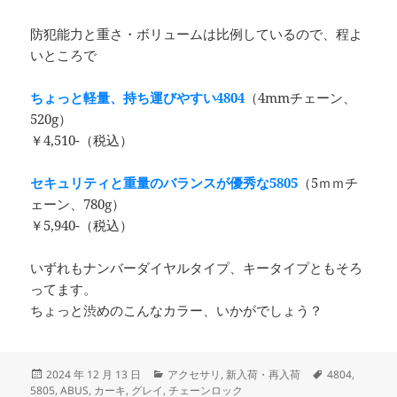
防犯能力と重さ・ボリュームは比例しているので、程よ
いところで
ちょっと軽量、持ち運びやすい
4804
（4mmチェーン、
520g）
￥4,510-（税込）
セキュリティと重量のバランスが優秀な5805
（5ｍｍチ
ェーン、780g）
￥5,940-（税込）
いずれもナンバーダイヤルタイプ、キータイプともそろ
ってます。
ちょっと渋めのこんなカラー、いかがでしょう？
投
カ
タ
2024 年 12 月 13 日
アクセサリ
,
新入荷・再入荷
4804
,
稿
テ
グ
5805
,
ABUS
,
カーキ
,
グレイ
,
チェーンロック