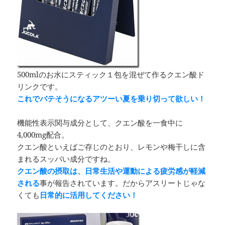
500mlのお水にスティック１包を混ぜて作るクエン酸ド
リンクです。
これでバテそうになるアツーい夏を乗り切って欲しい！
機能性表示関与成分として、クエン酸を一食中に
4,000mg配合。
クエン酸といえばご存じのとおり、レモンや梅干しに含
まれるスッパい成分ですね。
クエン酸の摂取は、日常生活や運動による疲労感が軽減
される
事が報告されています。だからアスリートじゃな
くても
日常的に活用してください！