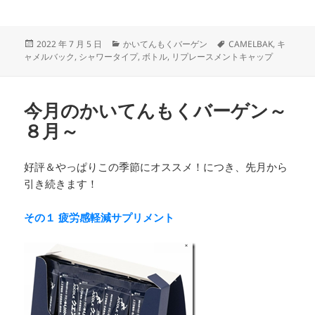
投
カ
タ
2022 年 7 月 5 日
かいてんもくバーゲン
CAMELBAK
,
キ
稿
テ
グ
ャメルバック
,
シャワータイプ
,
ボトル
,
リプレースメントキャップ
日:
ゴ
リ
ー
今月のかいてんもくバーゲン～
８月～
好評＆やっぱりこの季節にオススメ！につき、先月から
引き続きます！
その１ 疲労感軽減サプリメント