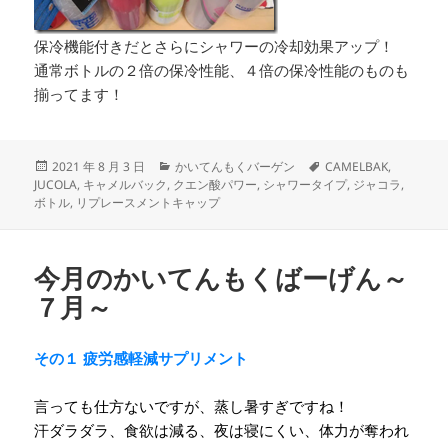
保冷機能付きだとさらにシャワーの冷却効果アップ！
通常ボトルの２倍の保冷性能、４倍の保冷性能のものも
揃ってます！
投
カ
タ
2021 年 8 月 3 日
かいてんもくバーゲン
CAMELBAK
,
稿
テ
グ
JUCOLA
,
キャメルバック
,
クエン酸パワー
,
シャワータイプ
,
ジャコラ
,
日:
ゴ
ボトル
,
リプレースメントキャップ
リ
ー
今月のかいてんもくばーげん～
７月～
その１ 疲労感軽減サプリメント
言っても仕方ないですが、蒸し暑すぎですね！
汗ダラダラ、食欲は減る、夜は寝にくい、体力が奪われ