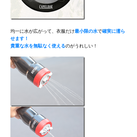
均一に水が広がって、
衣服だけ
最小限の水
で
確実に濡ら
せます！
貴重な水を無駄なく使える
のがうれしい！