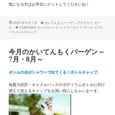
気になる方はお早目にゲットしてくださいね！
投
カ
2025 年 8 月 1 日
かいてんもくバーゲン
,
アクセサリ
,
セー
稿
タ
テ
ル
CAMELBAK
,
キャメルバック
,
シャワータイプ
,
ボトル
,
リプレ
日:
グ
ゴ
ースメントキャップ
リ
ー
今月のかいてんもくバーゲン～
7月・8月～
ボトルの水がシャワーで出てくる！ボトルキャップ。
毎夏大好評・キャメルバックのポディウムボトルに付け
替えて使えるキャップをお買い得にしちゃいまーす。