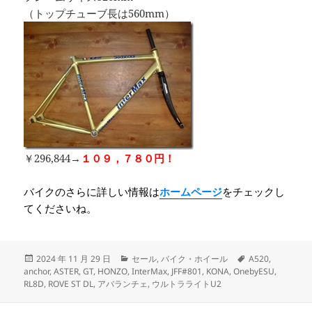
（トップチューブ長は560mm）
￥296,844→
１０９，７８０円！
バイクのさらに詳しい情報は
ホームページ
をチェックし
てくださいね。
投
カ
タ
2024 年 11 月 29 日
セール
,
バイク・ホイール
A520
,
稿
テ
グ
anchor
,
ASTER
,
GT
,
HONZO
,
InterMax
,
JFF#801
,
KONA
,
OnebyESU
,
日:
ゴ
RL8D
,
ROVE ST DL
,
アバランチェ
,
ウルトラライトU2
リ
ー