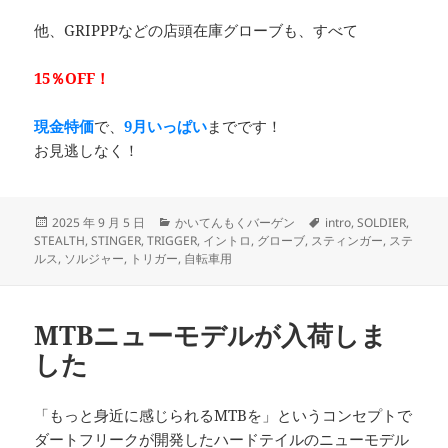
他、GRIPPPなどの店頭在庫グローブも、すべて
15％OFF！
現金特価
で、
9月いっぱい
までです！
お見逃しなく！
投
カ
タ
2025 年 9 月 5 日
かいてんもくバーゲン
intro
,
SOLDIER
,
稿
テ
グ
STEALTH
,
STINGER
,
TRIGGER
,
イントロ
,
グローブ
,
スティンガー
,
ステ
日:
ゴ
ルス
,
ソルジャー
,
トリガー
,
自転車用
リ
ー
MTBニューモデルが入荷しま
した
「もっと身近に感じられるMTBを」というコンセプトで
ダートフリークが開発したハードテイルのニューモデル