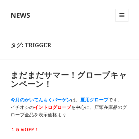
NEWS
メニュ
ーとウ
ィジェ
ット
タグ:
TRIGGER
まだまだサマー！グローブキャ
ンペーン！
今月のかいてんもくバーゲン
は、
夏用グローブ
です。
イチオシの
イントログローブ
を中心に、店頭在庫品のグ
ローブ全品を表示価格より
１５％OFF！