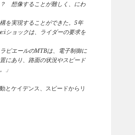
？ 想像することが難しく、にわ
構を実現することができた。5年
:iショックは、ライダーの要求を
たラピエールのMTBは、電子制御に
置にあり、路面の状況やスピード
。」
動とケイデンス、スピードからリ