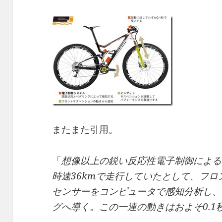
またまた引用。
「
想像以上の鋭い反応性電子制御による
時速36kmで走行していたとして、フ
センサーをコンピュータで感知分析し、
グへ導く。この一連の動きはおよそ0.1