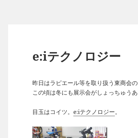
e:iテクノロジー
昨日はラピエール等を取り扱う東商会の
この頃は冬にも展示会がしょっちゅうあ
目玉はコイツ。
e:iテクノロジー
。