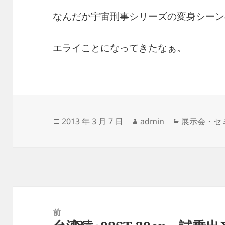
なんだか宇宙刑事シリーズの変身シーン
エライことになってきたなぁ。
投
作
カ
2013 年 3 月 7 日
admin
展示会・セ
稿
成
テ
日:
者
ゴ
リ
ー
投
稿
前
ナ