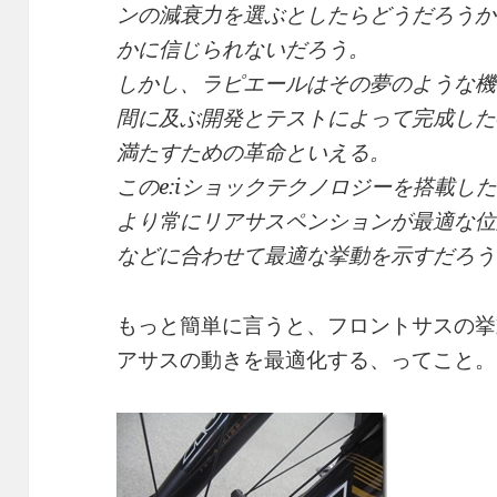
ンの減衰力を選ぶとしたらどうだろうか
かに信じられないだろう。
しかし、ラピエールはその夢のような機
間に及ぶ開発とテストによって完成したe
満たすための革命といえる。
このe:iショックテクノロジーを搭載し
より常にリアサスペンションが最適な位
などに合わせて最適な挙動を示すだろう
もっと簡単に言うと、フロントサスの挙
アサスの動きを最適化する、ってこと。