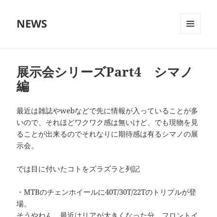
NEWS
メニュ
ーとウ
ィジェ
ット
展示会シリーズPart4 シマノ
編
最近は雑誌やwebなどで先に情報が入っていることが多
いので、それほどワクワク感は無いけど、でも現物を見
ることが出来るのでそれなりに期待感は有るシマノの展
示会。
では目に付いたコトをズラズラと列記
・MTBのチェンホイールに40T/30T/22Tのトリプルが登
場。
そうやねん、最近はリアが大きくなった分、フロントイ