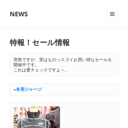
NEWS
メニュ
ーとウ
ィジェ
ット
特報！セール情報
突然ですが、実はものっスゴイお買い得なセールを
開催中です。
これは要チェックですよ～。
★冬用ジャージ