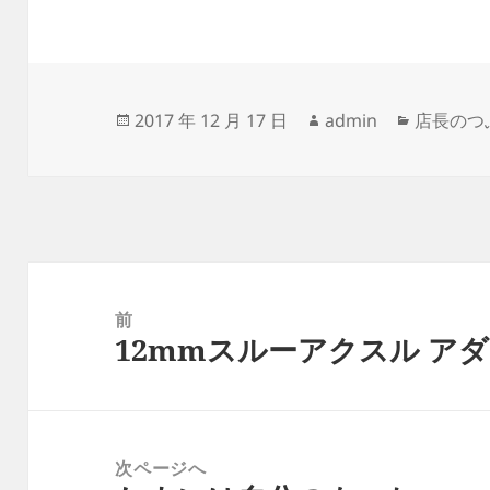
投
作
カ
2017 年 12 月 17 日
admin
店長のつ
稿
成
テ
日:
者
ゴ
リ
ー
投
稿
前
12mmスルーアクスル ア
ナ
前
ビ
の
ゲ
投
ー
稿:
次ページへ
シ