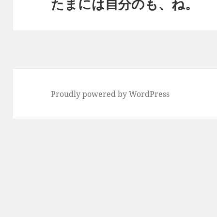
たまには自分のも、ね。
次
ョ
の
ン
投
稿:
Proudly powered by WordPress