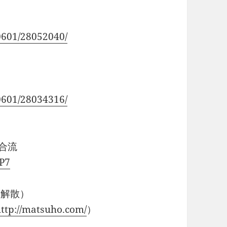
0601/28052040/
0601/28034316/
と合流
nP7
次解散）
ttp://matsuho.com/
）