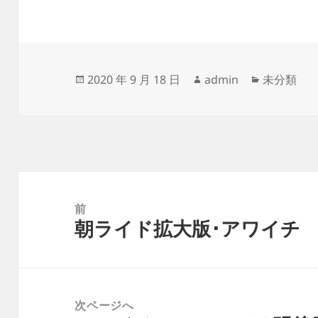
投
作
カ
2020 年 9 月 18 日
admin
未分類
稿
成
テ
日:
者
ゴ
リ
ー
投
稿
前
朝ライド拡大版･アワイチ
ナ
前
ビ
の
ゲ
投
ー
稿:
次ページへ
シ