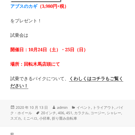
アブスのカギ
（3,980円+税）
をプレゼント！
試乗会は
開催日：10月24日（土）・25日（日）
場所：回転木馬店頭にて
試乗できるバイクについて、
くわしくはコチラもご覧く
ださい！
投
作
カ
2020 年 10 月 13 日
admin
イベント
,
トライアウト
,
バイ
稿
タ
成
テ
ク・ホイール
20インチ
,
406
,
451
,
カラクル
,
コージー
,
シャレー
,
日:
グ
者
ゴ
スズカ
,
ミニベロ
,
小径車
,
折り畳み自転車
リ
ー
投
前