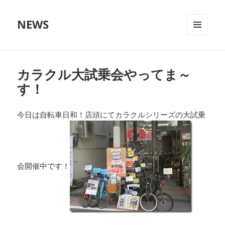
NEWS
メニュ
ーとウ
ィジェ
ット
カラクル大試乗会やってま～
す！
今日は自転車日和！店頭にてカラクルシリーズの大試乗
会開催中です！