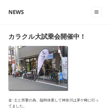
NEWS
メニュ
ーとウ
ィジェ
ット
カラクル大試乗会開催中！
金･土と所要の為、臨時休業して神奈川は茅ケ崎に行っ
てました。