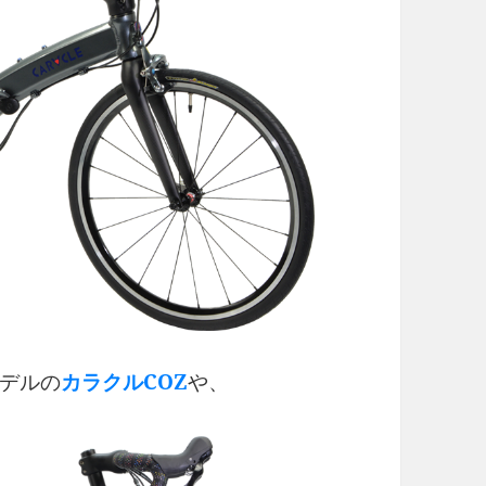
デルの
カラクルCOZ
や、