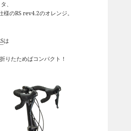
メタ、
のRS rev4.2のオレンジ。
S
は
折りたためばコンパクト！