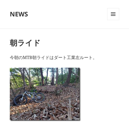
NEWS
メニュ
ーとウ
ィジェ
ット
朝ライド
今朝のMTB朝ライドはダート工業左ルート。