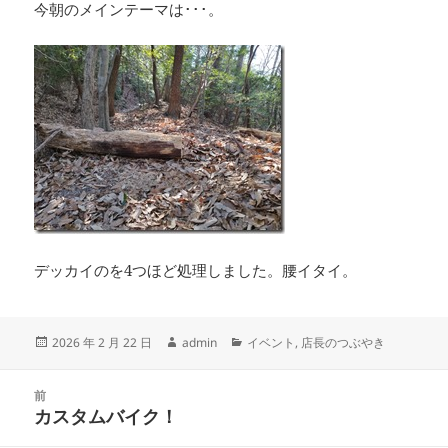
今朝のメインテーマは･･･。
デッカイのを4つほど処理しました。腰イタイ。
投
作
カ
2026 年 2 月 22 日
admin
イベント
,
店長のつぶやき
稿
成
テ
日:
者
ゴ
投
リ
前
稿
カスタムバイク！
ー
前
ナ
の