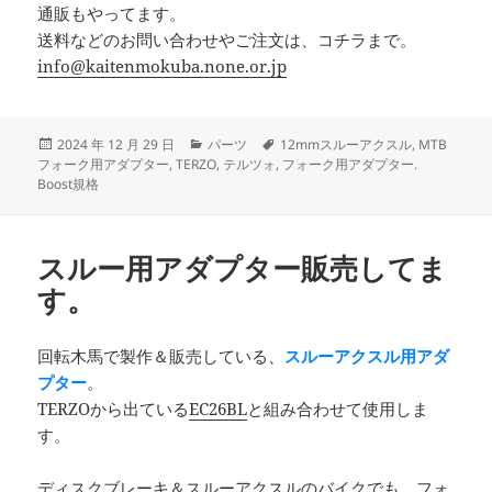
通販もやってます。
送料などのお問い合わせやご注文は、コチラまで。
info@kaitenmokuba.none.or.jp
投
カ
タ
2024 年 12 月 29 日
パーツ
12mmスルーアクスル
,
MTB
稿
テ
グ
フォーク用アダプター
,
TERZO
,
テルツォ
,
フォーク用アダプター.
日:
ゴ
Boost規格
リ
ー
スルー用アダプター販売してま
す。
回転木馬で製作＆販売している、
スルーアクスル用アダ
プター
。
TERZOから出ている
EC26BL
と組み合わせて使用しま
す。
ディスクブレーキ＆スルーアクスルのバイクでも、フォ