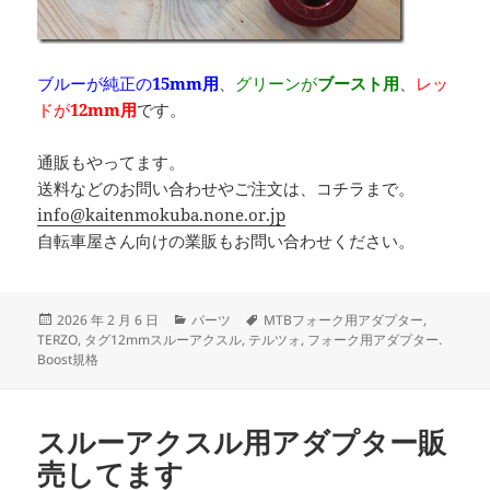
ブルーが純正の
15mm用
、
グリーンが
ブースト用
、
レッ
ドが
12mm用
です。
通販もやってます。
送料などのお問い合わせやご注文は、コチラまで。
info@kaitenmokuba.none.or.jp
自転車屋さん向けの業販もお問い合わせください。
投
カ
タ
2026 年 2 月 6 日
パーツ
MTBフォーク用アダプター
,
稿
テ
グ
TERZO
,
タグ12mmスルーアクスル
,
テルツォ
,
フォーク用アダプター.
日:
ゴ
Boost規格
リ
ー
スルーアクスル用アダプター販
売してます