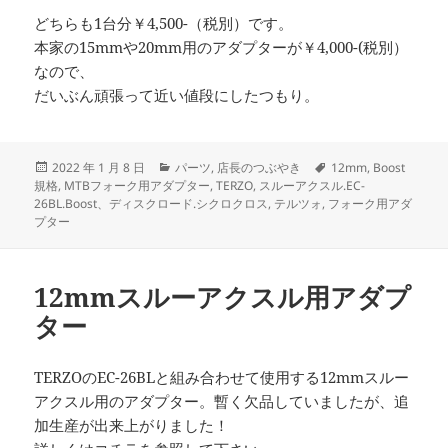
どちらも1台分￥4,500-（税別）です。
本家の15mmや20mm用のアダプターが￥4,000-(税別）
なので、
だいぶん頑張って近い値段にしたつもり。
投
カ
タ
2022 年 1 月 8 日
パーツ
,
店長のつぶやき
12mm
,
Boost
稿
テ
グ
規格
,
MTBフォーク用アダプター
,
TERZO
,
スルーアクスル.EC-
日:
ゴ
26BL.Boost、ディスクロード.シクロクロス
,
テルツォ
,
フォーク用アダ
リ
プター
ー
12mmスルーアクスル用アダプ
ター
TERZOのEC-26BLと組み合わせて使用する12mmスルー
アクスル用のアダプター。暫く欠品していましたが、追
加生産が出来上がりました！