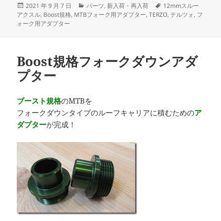
投
カ
タ
2021 年 9 月 7 日
パーツ
,
新入荷・再入荷
12mmスルー
稿
テ
グ
アクスル
,
Boost規格
,
MTBフォーク用アダプター
,
TERZO
,
テルツォ
,
フ
日:
ゴ
ォーク用アダプター
リ
ー
Boost規格フォークダウンアダ
プター
ブースト規格
のMTBを
フォークダウンタイプのルーフキャリアに積むための
ア
ダプター
が完成！