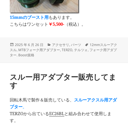
15mmのブースト用
もあります。
こちらはワンセット
￥5,500-
（税込）。
投
カ
タ
2025 年 6 月 26 日
アクセサリ
,
パーツ
12mmスルーアク
稿
テ
グ
スル
,
MTBフォーク用アダプター
,
TERZO
,
テルツォ
,
フォーク用アダプ
日:
ゴ
ター. Boost規格
リ
ー
スルー用アダプター販売してま
す
回転木馬で製作＆販売している、
スルーアクスル用アダ
プター
。
TERZOから出ている
EC26BL
と組み合わせて使用しま
す。