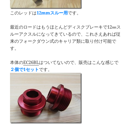
このレッドは
12mmスルー用
です。
最近のロードはもうほとんどディスクブレーキで12㎜ス
ルーアクスルになってきているので、これさえあれば従
来のフォークダウン式のキャリア類に取り付け可能で
す。
本体の
EC26BL
はついてないので、販売はこんな感じで
２個で1セット
です。