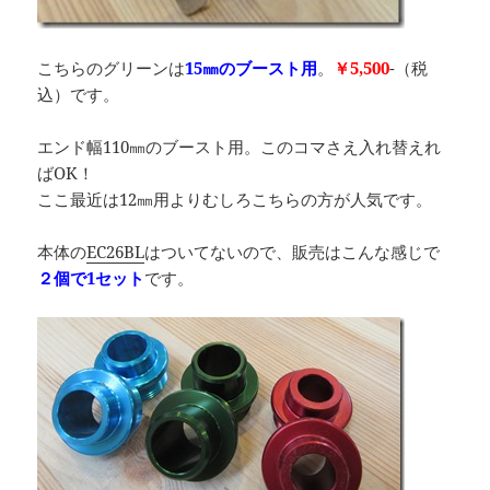
こちらのグリーンは
15㎜のブースト用
。
￥5,500
-（税
込）です。
エンド幅110㎜のブースト用。このコマさえ入れ替えれ
ばOK！
ここ最近は12㎜用よりむしろこちらの方が人気です。
本体の
EC26BL
はついてないので、販売はこんな感じで
２個で1セット
です。