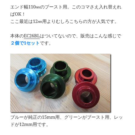
エンド幅110㎜のブースト用。このコマさえ入れ替えれ
ばOK！
ここ最近は12㎜用よりむしろこちらの方が人気です。
本体の
EC26BL
はついてないので、販売はこんな感じで
２個で1セット
です。
ブルーが純正の15mm用、グリーンがブースト用、レッ
ドが12mm用です。