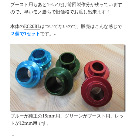
ブースト用もあと1ペアだけ前回製作分が残っています
ので、早いモノ勝ちで旧価格でお渡し出来ます！
本体の
EC26BL
はついてないので、販売はこんな感じで
２個で1セット
です。↓
ブルーが純正の15mm用、グリーンがブースト用、レッ
ドが12mm用です。