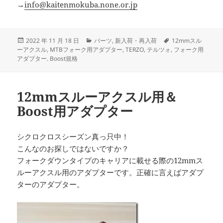
→
info@kaitenmokuba.none.or.jp
投
カ
タ
2022 年 11 月 18 日
パーツ
,
新入荷・再入荷
12mmスル
稿
テ
グ
ーアクスル
,
MTBフォーク用アダプター
,
TERZO
,
テルツォ
,
フォーク用
日:
ゴ
アダプター. Boost規格
リ
ー
12mmスルーアクスル用＆
Boost用アダプター
シクロクロスシーズン真っ只中！
こんなのお探しではないですか？
フォークダウンタイプのキャリアに載せる際の12mmス
ルーアクスル用のアダプターです。正確に言えばアダプ
ターのアダプター。