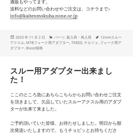
通販もやってます。
送料などのお問い合わせやご注文は、コチラまで↓
info@kaitenmokuba.none.or.jp
投
カ
タ
2023 年 11 月 2 日
パーツ
,
新入荷・再入荷
12mmスルー
稿
テ
グ
アクスル
,
MTBフォーク用アダプター
,
TERZO
,
テルツォ
,
フォーク用ア
日:
ゴ
ダプター. Boost規格
リ
ー
スルー用アダプター出来まし
た！
ここのところ急にあちらこちらからお問い合わせご注文
を頂きまして、欠品していたスルーアクスル用のアダプ
ターが出来て来ました。
ご予約頂いていた皆様、お待たせしました。明日から順
次発送いたしますので、もうチョビッとお待ちくださ