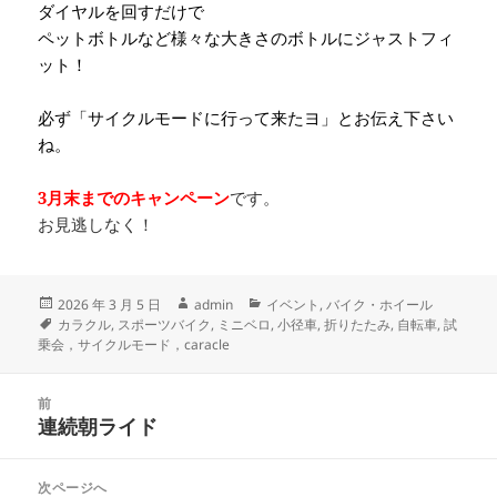
ダイヤルを回すだけで
ペットボトルなど様々な大きさのボトルにジャストフィ
ット！
必ず「サイクルモードに行って来たヨ」とお伝え下さい
ね。
3月末までのキャンペーン
です。
お見逃しなく！
投
作
カ
2026 年 3 月 5 日
admin
イベント
,
バイク・ホイール
稿
タ
成
テ
カラクル
,
スポーツバイク
,
ミニベロ
,
小径車
,
折りたたみ
,
自転車
,
試
日:
グ
者
ゴ
乗会，サイクルモード，caracle
リ
ー
投
前
稿
連続朝ライド
前
ナ
の
ビ
投
次ページへ
ゲ