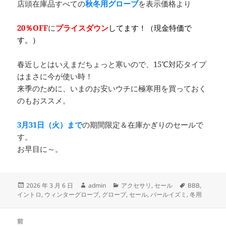
店頭在庫品すべての
秋冬用グローブ
を表示価格より
20％OFF
に
プライスダウン
してます！（現金特価で
す。）
春近しとはいえまだちょっと寒いので、15℃対応タイプ
はまさに今が使い時！
来季のために、いまのお安いウチに極寒用を買っておく
のもおススメ。
3月31日（火）まで
の期間限定＆在庫かぎりのセールで
す。
お早目に～。
投
作
カ
タ
2026 年 3 月 6 日
admin
アクセサリ
,
セール
BBB
,
稿
成
テ
グ
イントロ
,
ウィンターグローブ
,
グローブ
,
セール
,
パールイズミ
,
冬用
日:
者
ゴ
リ
投
ー
前